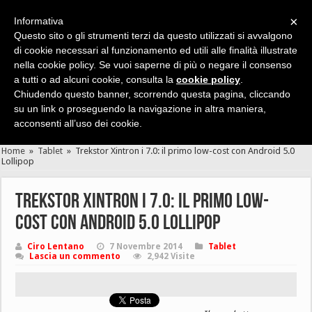
×
Informativa
Questo sito o gli strumenti terzi da questo utilizzati si avvalgono
di cookie necessari al funzionamento ed utili alle finalità illustrate
nella cookie policy. Se vuoi saperne di più o negare il consenso
Cerca velocemente news, recensioni, guide, app, giochi ...
a tutti o ad alcuni cookie, consulta la
cookie policy
.
Chiudendo questo banner, scorrendo questa pagina, cliccando
su un link o proseguendo la navigazione in altra maniera,
acconsenti all’uso dei cookie.
Home
»
Tablet
»
Trekstor Xintron i 7.0: il primo low-cost con Android 5.0
Lollipop
Trekstor Xintron i 7.0: il primo low-
cost con Android 5.0 Lollipop
Ciro Lentano
7 Novembre 2014
Tablet
Lascia un commento
2,942 Visite