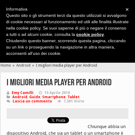
×
Informativa
Questo sito o gli strumenti terzi da questo utilizzati si avvalgono
di cookie necessari al funzionamento ed utili alle finalità illustrate
nella cookie policy. Se vuoi saperne di più o negare il consenso
Cerca velocemente news, recensioni, guide, app, giochi ...
a tutti o ad alcuni cookie, consulta la
cookie policy
.
Chiudendo questo banner, scorrendo questa pagina, cliccando
su un link o proseguendo la navigazione in altra maniera,
acconsenti all’uso dei cookie.
Home
»
Android
»
I migliori media player per Android
I migliori media player per Android
Emy Camilli
15 Aprile 2018
Android
,
Guide
,
Smartphone
,
Tablet
Lascia un commento
7,381 Visite
Chiunque abbia un
dispositivo Android, che sia un tablet o un smartphone è