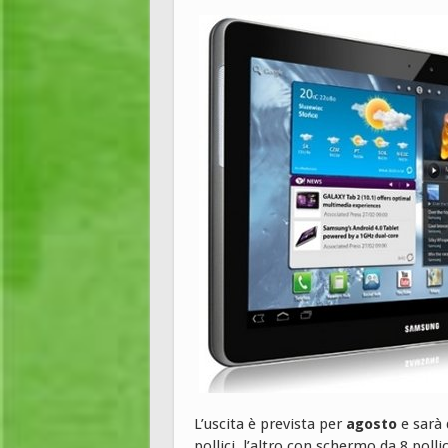
L’uscita è prevista per
agosto
e sarà 
pollici, l’altro con schermo da 8 pol