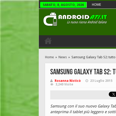
HOME
SABATO, 8, AGOSTO, 2026
Home
»
News
»
Samsung Galaxy Tab S2: tutto s
Samsung Galaxy Tab S2: t
Rosanna Nisticò
23 Luglio 2015
3,240 Visite
Samsung con il suo nuovo Galaxy Tab S
anteprima il tablet più leggero e so