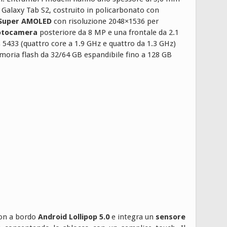
 Galaxy Tab S2, costruito in policarbonato con
 Super AMOLED
con risoluzione 2048×1536 per
otocamera
posteriore da 8 MP e una frontale da 2.1
5433 (quattro core a 1.9 GHz e quattro da 1.3 GHz)
oria flash da 32/64 GB espandibile fino a 128 GB
 con a bordo
Android Lollipop 5.0
e integra un
sensore