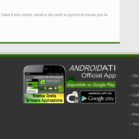
Salva il mio nome, email e sito web in questo browser per la
– Chi
– Con
– Col
– Pub
– Pri
– Ter