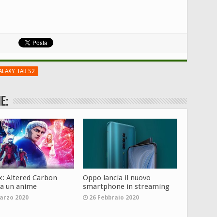
LAXY TAB S2
e:
ix: Altered Carbon
Oppo lancia il nuovo
ta un anime
smartphone in streaming
arzo 2020
26 Febbraio 2020