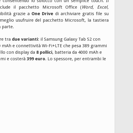
consentendo lo sblocco con un semplice touch. Il
lude il pacchetto Microsoft Office (
Word, Excel,
ibilità grazie a
One Drive
di archiviare gratis file su
meglio usufruire del pacchetto Microsoft, la tastiera
 parte.
re tra
due varianti
: il Samsung Galaxy Tab S2 con
0 mAh e connettività Wi-Fi+LTE che pesa 389 grammi
llo con display da
8 pollici
, batteria da 4000 mAh e
mmi e costerà
399 euro
. Lo spessore, per entrambi le