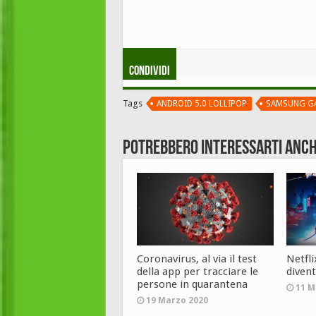
Condividi
Tags
ANDROID 5.0 LOLLIPOP
SAMSUNG GA
Potrebbero interessarti anch
Coronavirus, al via il test
Netfl
della app per tracciare le
diven
persone in quarantena
11 M
19 Marzo 2020