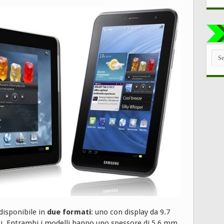
TUT
LE
CAT
disponibile in
due formati
: uno con display da 9.7
lici. Entrambi i modelli hanno uno spessore di 5,6 mm