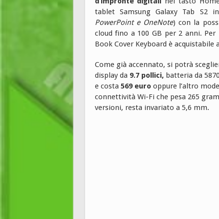
d’impronte digitali
nel tasto Home 
tablet Samsung Galaxy Tab S2 inc
PowerPoint e OneNote
) con la poss
cloud fino a 100 GB per 2 anni. Per 
Book Cover Keyboard è acquistabile a
Come già accennato, si potrà sceglie
display da
9.7 pollici,
batteria da 587
e costa
569 euro
oppure l’altro mode
connettività Wi-Fi che pesa 265 gra
versioni, resta invariato a 5,6 mm.