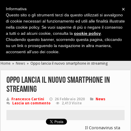
×
Informativa
Questo sito o gli strumenti terzi da questo utilizzati si avvalgono
di cookie necessari al funzionamento ed utili alle finalità illustrate
nella cookie policy. Se vuoi saperne di più o negare il consenso
Cerca velocemente news, recensioni, guide, app, giochi ...
a tutti o ad alcuni cookie, consulta la
cookie policy
.
Chiudendo questo banner, scorrendo questa pagina, cliccando
su un link o proseguendo la navigazione in altra maniera,
acconsenti all’uso dei cookie.
Home
»
News
»
Oppo lancia il nuovo smartphone in streaming
Oppo lancia il nuovo smartphone in
streaming
Francesco Cartini
26 Febbraio 2020
News
Lascia un commento
2,413 Visite
Il Coronavirus sta