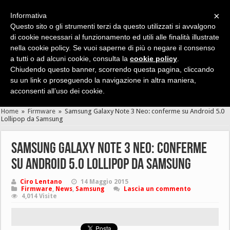
×
Informativa
Questo sito o gli strumenti terzi da questo utilizzati si avvalgono
di cookie necessari al funzionamento ed utili alle finalità illustrate
nella cookie policy. Se vuoi saperne di più o negare il consenso
Cerca velocemente news, recensioni, guide, app, giochi ...
a tutti o ad alcuni cookie, consulta la
cookie policy
.
Chiudendo questo banner, scorrendo questa pagina, cliccando
su un link o proseguendo la navigazione in altra maniera,
acconsenti all’uso dei cookie.
Home
»
Firmware
»
Samsung Galaxy Note 3 Neo: conferme su Android 5.0
Lollipop da Samsung
Samsung Galaxy Note 3 Neo: conferme
su Android 5.0 Lollipop da Samsung
Ciro Lentano
14 Maggio 2015
Firmware
,
News
,
Samsung
Lascia un commento
4,014 Visite