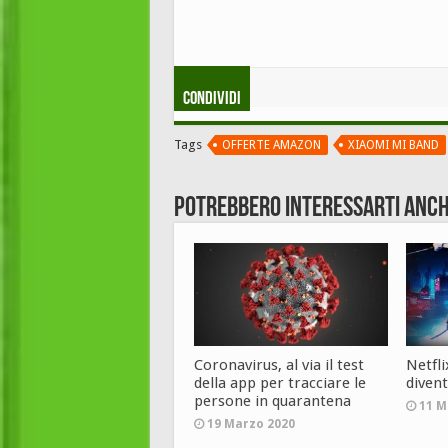
Condividi
Tags
OFFERTE AMAZON
XIAOMI MI BAND
Potrebbero interessarti anch
Coronavirus, al via il test
Netfl
della app per tracciare le
diven
persone in quarantena
11 M
19 Marzo 2020