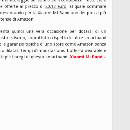
il monitoraggio del sonno ed il contapassi. Tutto ciò è
me offerte al prezzo di
20,13 euro
, al quale sommare
ppresentando per la Xiaomi Mi Band uno dei prezzi più
nitense di Amazon.
enta quindi una vera occasione per dotarsi di un
osto irrisorio, soprattutto rispetto le altre smartband
i e le garanzie tipiche di uno store come Amazon senza
a o dilatati tempi d’importazione. L’offerta wearable è
lteplici pregi di questa smartband:
Xiaomi Mi Band –