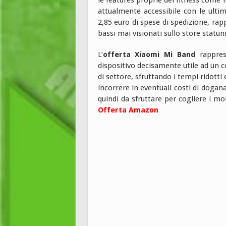
le features proprie del fitness come 
attualmente accessibile con le ulti
2,85 euro di spese di spedizione, ra
bassi mai visionati sullo store statu
L’
offerta Xiaomi Mi Band
rappres
dispositivo decisamente utile ad un c
di settore, sfruttando i tempi ridott
incorrere in eventuali costi di dogan
quindi da sfruttare per cogliere i mo
Offerta Amazon