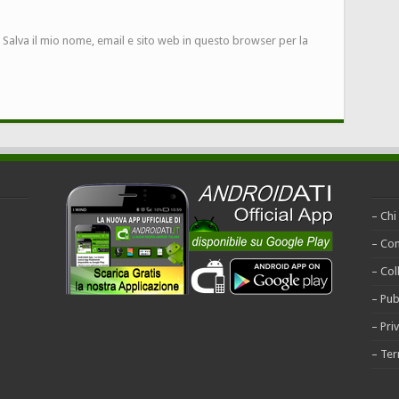
Salva il mio nome, email e sito web in questo browser per la
– Chi
– Con
– Col
– Pub
– Pri
– Ter