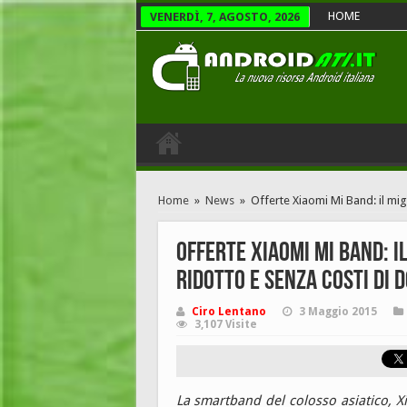
HOME
VENERDÌ, 7, AGOSTO, 2026
Home
»
News
»
Offerte Xiaomi Mi Band: il migl
Offerte Xiaomi Mi Band: i
ridotto e senza costi di 
Ciro Lentano
3 Maggio 2015
3,107 Visite
La smartband del colosso asiatico, X