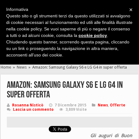
×
Informativa
Questo sito o gli strumenti terzi da questo utilizzati si avvalgono
di cookie necessari al funzionamento ed utili alle finalità illustrate
nella cookie policy. Se vuoi saperne di più o negare il consenso
Cerca velocemente news, recensioni, guide, app, giochi ...
a tutti o ad alcuni cookie, consulta la
cookie policy
.
Chiudendo questo banner, scorrendo questa pagina, cliccando
su un link o proseguendo la navigazione in altra maniera,
acconsenti all’uso dei cookie.
Home
»
News
»
Amazon: Samsung Galaxy S6 e LG G4 in super offerta
Amazon: Samsung Galaxy S6 e LG G4 in
super offerta
Rosanna Nisticò
7 Dicembre 2015
News
,
Offerte
Lascia un commento
3,809 Visite
Gli auguri di Buon