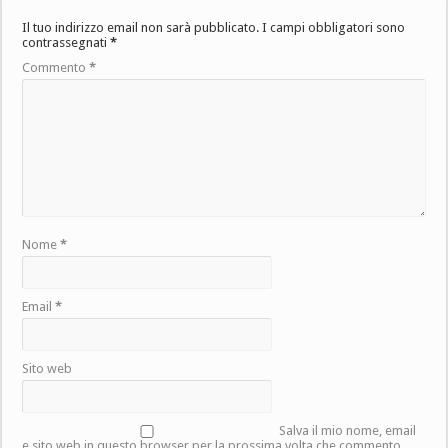
Il tuo indirizzo email non sarà pubblicato.
I campi obbligatori sono
contrassegnati
*
Commento
*
Nome
*
Email
*
Sito web
Salva il mio nome, email
e sito web in questo browser per la prossima volta che commento.