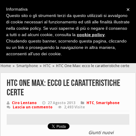
×
Informativa
Questo sito o gli strumenti terzi da questo utilizzati si avvalgono
di cookie necessari al funzionamento ed utili alle finalità illustrate
nella cookie policy. Se vuoi saperne di più o negare il consenso
Cerca velocemente news, recensioni, guide, app, giochi ...
a tutti o ad alcuni cookie, consulta la
cookie policy
.
Chiudendo questo banner, scorrendo questa pagina, cliccando
su un link o proseguendo la navigazione in altra maniera,
acconsenti all’uso dei cookie.
Home
»
Smartphone
»
HTC
»
HTC One Max: ecco le caratteristiche certe
HTC One Max: ecco le caratteristiche
certe
Ciro Lentano
27 Agosto 2013
HTC
,
Smartphone
Lascia un commento
2,493 Visite
Giunti nuovi