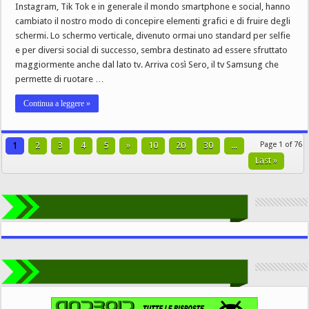
Instagram, Tik Tok e in generale il mondo smartphone e social, hanno
cambiato il nostro modo di concepire elementi grafici e di fruire degli
schermi. Lo schermo verticale, divenuto ormai uno standard per selfie
e per diversi social di successo, sembra destinato ad essere sfruttato
maggiormente anche dal lato tv. Arriva così Sero, il tv Samsung che
permette di ruotare …
Continua a leggere »
1
2
3
4
5
»
10
20
30
...
Page 1 of 76
Last »