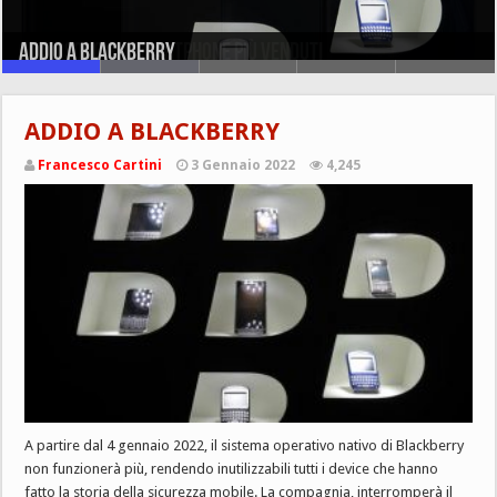
Huawei lancia l’aggiornamento per la sua interfaccia,
Addio a Blackberry
Quali sono gli smartphone più venduti
Primo smartphone 5G Nokia in Italia
Xiaomi Redmi 9 è il miglior smartphone economico?
ecco gli smartphone interessati
ADDIO A BLACKBERRY
Francesco Cartini
3 Gennaio 2022
4,245
A partire dal 4 gennaio 2022, il sistema operativo nativo di Blackberry
non funzionerà più, rendendo inutilizzabili tutti i device che hanno
fatto la storia della sicurezza mobile. La compagnia, interromperà il