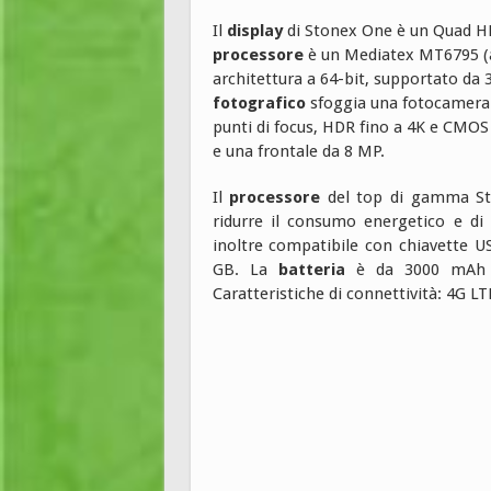
Il
display
di Stonex One è un Quad HD 
processore
è un Mediatex MT6795 (al
architettura a 64-bit, supportato da 
fotografico
sfoggia una fotocamera 
punti di focus, HDR fino a 4K e CMOS (
e una frontale da 8 MP.
Il
processore
del top di gamma S
ridurre il consumo energetico e di
inoltre compatibile con chiavette 
GB. La
batteria
è da 3000 mAh re
Caratteristiche di connettività: 4G L