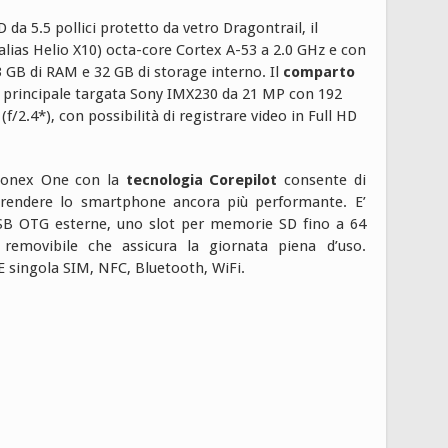
da 5.5 pollici protetto da vetro Dragontrail, il
ias Helio X10) octa-core Cortex A-53 a 2.0 GHz e con
3 GB di RAM e 32 GB di storage interno. Il
comparto
principale targata Sony IMX230 da 21 MP con 192
f/2.4*), con possibilità di registrare video in Full HD
tonex One con la
tecnologia Corepilot
consente di
 rendere lo smartphone ancora più performante. E’
USB OTG esterne, uno slot per memorie SD fino a 64
movibile che assicura la giornata piena d’uso.
TE singola SIM, NFC, Bluetooth, WiFi.