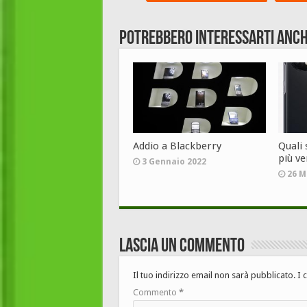
Potrebbero interessarti anch
Addio a Blackberry
Quali
più ve
3 Gennaio 2022
26 M
Lascia un commento
Il tuo indirizzo email non sarà pubblicato.
I 
Commento
*