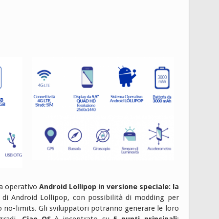
a operativo
Android Lollipop
in versione speciale: la
di Android Lollipop, con possibilità di modding per
o no-limits. Gli sviluppatori potranno generare le loro
gradi.
Ciao OS
è incentrato su
5 punti principali
: