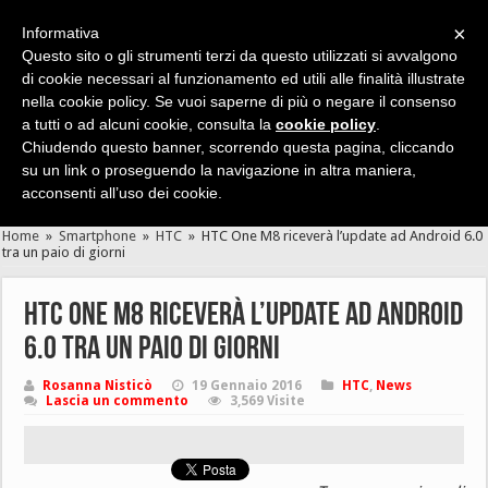
×
Informativa
Questo sito o gli strumenti terzi da questo utilizzati si avvalgono
di cookie necessari al funzionamento ed utili alle finalità illustrate
nella cookie policy. Se vuoi saperne di più o negare il consenso
Cerca velocemente news, recensioni, guide, app, giochi ...
a tutti o ad alcuni cookie, consulta la
cookie policy
.
Chiudendo questo banner, scorrendo questa pagina, cliccando
su un link o proseguendo la navigazione in altra maniera,
acconsenti all’uso dei cookie.
Home
»
Smartphone
»
HTC
»
HTC One M8 riceverà l’update ad Android 6.0
tra un paio di giorni
HTC One M8 riceverà l’update ad Android
6.0 tra un paio di giorni
Rosanna Nisticò
19 Gennaio 2016
HTC
,
News
Lascia un commento
3,569 Visite