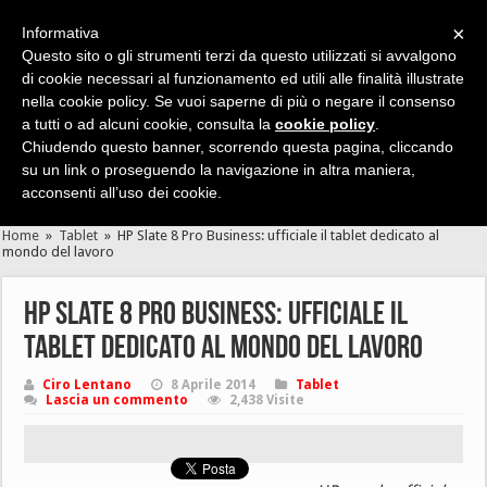
×
Informativa
Questo sito o gli strumenti terzi da questo utilizzati si avvalgono
di cookie necessari al funzionamento ed utili alle finalità illustrate
nella cookie policy. Se vuoi saperne di più o negare il consenso
Cerca velocemente news, recensioni, guide, app, giochi ...
a tutti o ad alcuni cookie, consulta la
cookie policy
.
Chiudendo questo banner, scorrendo questa pagina, cliccando
su un link o proseguendo la navigazione in altra maniera,
acconsenti all’uso dei cookie.
Home
»
Tablet
»
HP Slate 8 Pro Business: ufficiale il tablet dedicato al
mondo del lavoro
HP Slate 8 Pro Business: ufficiale il
tablet dedicato al mondo del lavoro
Ciro Lentano
8 Aprile 2014
Tablet
Lascia un commento
2,438 Visite