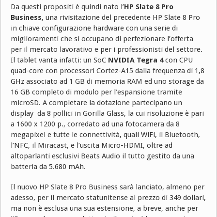
Da questi propositi è quindi nato l’
HP Slate 8 Pro
Business
, una rivisitazione del precedente HP Slate 8 Pro
in chiave configurazione hardware con una serie di
miglioramenti che si occupano di perfezionare l’offerta
per il mercato lavorativo e per i professionisti del settore.
Il tablet vanta infatti: un SoC
NVIDIA Tegra 4
con CPU
quad-core con processori Cortez-A15 dalla frequenza di 1,8
GHz associato ad 1 GB di memoria RAM ed uno storage da
16 GB completo di modulo per l’espansione tramite
microSD. A completare la dotazione partecipano un
display da 8 pollici in Gorilla Glass, la cui risoluzione è pari
a 1600 x 1200 p., corredato ad una fotocamera da 8
megapixel e tutte le connettività, quali WiFi, il Bluetooth,
l’NFC, il Miracast, e l’uscita Micro-HDMI, oltre ad
altoparlanti esclusivi Beats Audio il tutto gestito da una
batteria da 5.680 mAh.
Il nuovo HP Slate 8 Pro Business sarà lanciato, almeno per
adesso, per il mercato statunitense al prezzo di 349 dollari,
ma non è esclusa una sua estensione, a breve, anche per