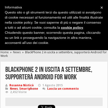
×
Informativa
Questo sito o gli strumenti terzi da questo utilizzati si avvalgono
di cookie necessari al funzionamento ed utili alle finalità illustrate
nella cookie policy. Se vuoi saperne di più o negare il consenso
Cerca velocemente news, recensioni, guide, app, giochi ...
a tutti o ad alcuni cookie, consulta la
cookie policy
.
Chiudendo questo banner, scorrendo questa pagina, cliccando
su un link o proseguendo la navigazione in altra maniera,
acconsenti all’uso dei cookie.
Home
»
News
»
BlackPhone 2 in uscita a settembre, supporterà Android for
Work
BlackPhone 2 in uscita a settembre,
supporterà Android for Work
Rosanna Nisticò
1 Agosto 2015
News
,
Smartphone
Lascia un commento
2,452 Visite