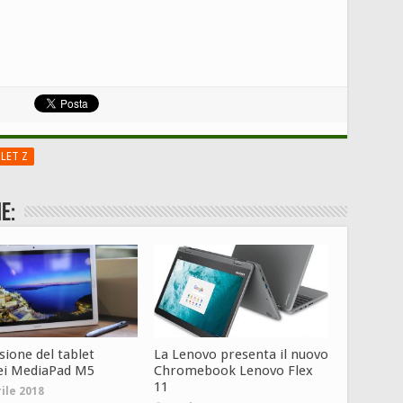
LET Z
e:
sione del tablet
La Lenovo presenta il nuovo
i MediaPad M5
Chromebook Lenovo Flex
11
rile 2018