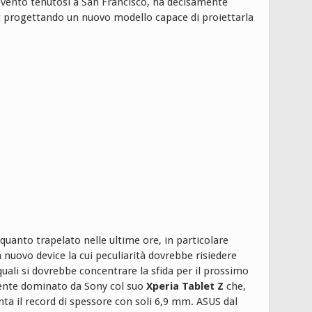
evento tenutosi a San Francisco, ha decisamente
t progettando un nuovo modello capace di proiettarla
quanto trapelato nelle ultime ore, in particolare
 nuovo device la cui peculiarità dovrebbe risiedere
quali si dovrebbe concentrare la sfida per il prossimo
mente dominato da Sony col suo
Xperia Tablet Z
che,
vanta il record di spessore con soli 6,9 mm. ASUS dal