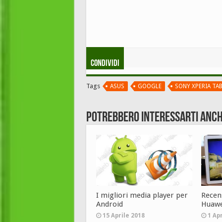
Condividi
Tags
ASUS
GOOGLE
SONY XPERIA TAB
Potrebbero interessarti anch
I migliori media player per
Recen
Android
Huawe
15 Aprile 2018
1 Ap