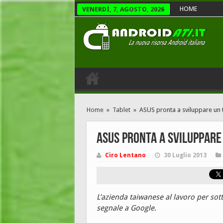
HOME
VENERDÌ, 7, AGOSTO, 2026
Home
»
Tablet
»
ASUS pronta a sviluppare un ta
ASUS pronta a sviluppare 
Ciro Lentano
30 Luglio 2013
L’azienda taiwanese al lavoro per sot
segnale a Google.