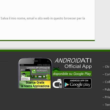
Salva il mio nome, email e sito web in questo browser per la
– Chi
– Con
– Col
– Pub
– Pri
– Ter