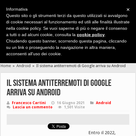
×
Informativa
Questo sito o gli strumenti terzi da questo utilizzati si avvalgono
di cookie necessari al funzionamento ed utili alle finalità illustrate
nella cookie policy. Se vuoi saperne di più o negare il consenso
Cerca velocemente news, recensioni, guide, app, giochi ...
a tutti o ad alcuni cookie, consulta la
cookie policy
.
Chiudendo questo banner, scorrendo questa pagina, cliccando
su un link o proseguendo la navigazione in altra maniera,
acconsenti all’uso dei cookie.
Home
»
Android
»
Il sistema antiterremoti di Google arriva su Android
Il sistema antiterremoti di Google
arriva su Android
Francesco Cartini
16 Giugno 2021
Android
Lascia un commento
1,501 Visite
Entro il 2022,