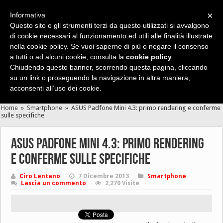
×
Informativa
Questo sito o gli strumenti terzi da questo utilizzati si avvalgono
di cookie necessari al funzionamento ed utili alle finalità illustrate
nella cookie policy. Se vuoi saperne di più o negare il consenso
Cerca velocemente news, recensioni, guide, app, giochi ...
a tutti o ad alcuni cookie, consulta la
cookie policy
.
Chiudendo questo banner, scorrendo questa pagina, cliccando
su un link o proseguendo la navigazione in altra maniera,
acconsenti all’uso dei cookie.
Home
»
Smartphone
»
ASUS Padfone Mini 4.3: primo rendering e conferme
sulle specifiche
ASUS Padfone Mini 4.3: primo rendering
e conferme sulle specifiche
Ciro Lentano
7 Dicembre 2013
Smartphone
Lascia un commento
2,270 Visite