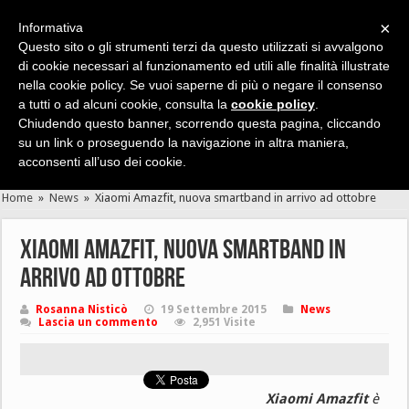
×
Informativa
Questo sito o gli strumenti terzi da questo utilizzati si avvalgono
di cookie necessari al funzionamento ed utili alle finalità illustrate
nella cookie policy. Se vuoi saperne di più o negare il consenso
Cerca velocemente news, recensioni, guide, app, giochi ...
a tutti o ad alcuni cookie, consulta la
cookie policy
.
Chiudendo questo banner, scorrendo questa pagina, cliccando
su un link o proseguendo la navigazione in altra maniera,
acconsenti all’uso dei cookie.
Home
»
News
»
Xiaomi Amazfit, nuova smartband in arrivo ad ottobre
Xiaomi Amazfit, nuova smartband in
arrivo ad ottobre
Rosanna Nisticò
19 Settembre 2015
News
Lascia un commento
2,951 Visite
Xiaomi Amazfit
è