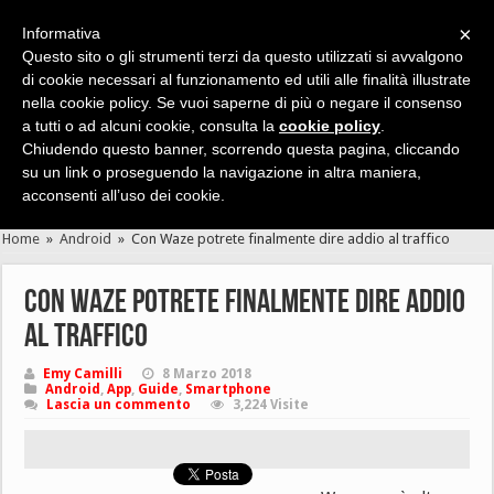
×
Informativa
Questo sito o gli strumenti terzi da questo utilizzati si avvalgono
di cookie necessari al funzionamento ed utili alle finalità illustrate
nella cookie policy. Se vuoi saperne di più o negare il consenso
Cerca velocemente news, recensioni, guide, app, giochi ...
a tutti o ad alcuni cookie, consulta la
cookie policy
.
Chiudendo questo banner, scorrendo questa pagina, cliccando
su un link o proseguendo la navigazione in altra maniera,
acconsenti all’uso dei cookie.
Home
»
Android
»
Con Waze potrete finalmente dire addio al traffico
Con Waze potrete finalmente dire addio
al traffico
Emy Camilli
8 Marzo 2018
Android
,
App
,
Guide
,
Smartphone
Lascia un commento
3,224 Visite