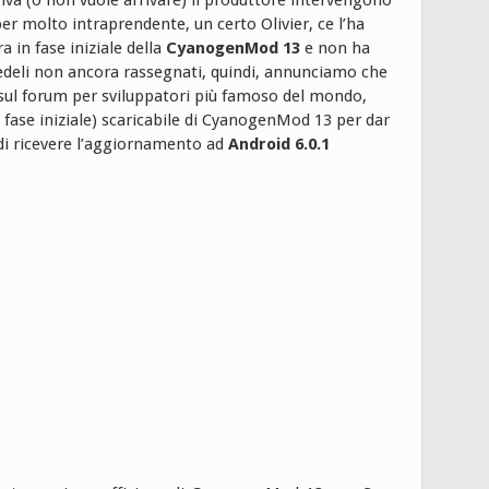
iva (o non vuole arrivare) il produttore intervengono
per molto intraprendente, un certo Olivier, ce l’ha
 in fase iniziale della
CyanogenMod 13
e non ha
fedeli non ancora rassegnati, quindi, annunciamo che
sul forum per sviluppatori più famoso del mondo,
 fase iniziale) scaricabile di CyanogenMod 13 per dar
di ricevere l’aggiornamento ad
Android 6.0.1