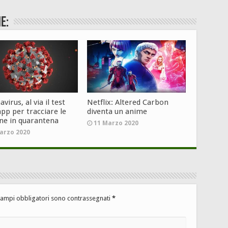
e:
virus, al via il test
Netflix: Altered Carbon
app per tracciare le
diventa un anime
ne in quarantena
11 Marzo 2020
arzo 2020
campi obbligatori sono contrassegnati
*