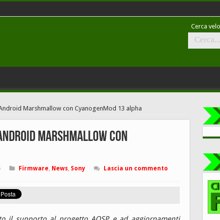
Cerca velo
d Android Marshmallow con CyanogenMod 13 alpha
d Android Marshmallow con
6
Firmware
,
News
,
Sony
Lascia un commento
o il supporto al progetto AOSP e ad aggiornamenti