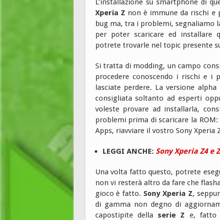
L’installazione su smartphone di q
Xperia Z
non è immune da rischi e 
bug ma, tra i problemi, segnaliamo l
per poter scaricare ed installar
potrete trovarle nel topic presente s
Si tratta di modding, un campo consig
procedere conoscendo i rischi e i
lasciate perdere. La versione alpha
consigliata soltanto ad esperti op
voleste provare ad installarla, co
problemi prima di scaricare la ROM: 
Apps, riavviare il vostro Sony Xperia 
LEGGI ANCHE:
Sony Xperia Z4 e 
Una volta fatto questo, potrete esegu
non vi resterà altro da fare che flash
gioco è fatto.
Sony Xperia Z
, seppu
di gamma non degno di aggiornament
capostipite della
serie Z
e, fatto 