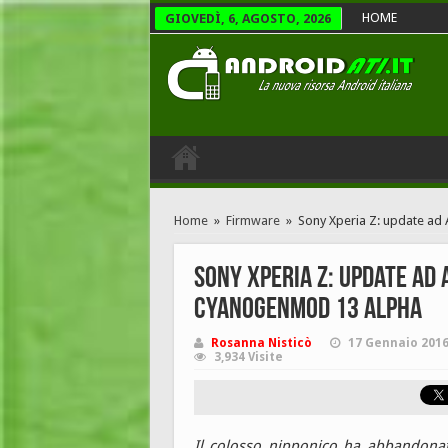
HOME
GIOVEDÌ, 6, AGOSTO, 2026
Home
»
Firmware
»
Sony Xperia Z: update a
Sony Xperia Z: update a
CyanogenMod 13 alpha
Rosanna Nisticò
17 Gennaio 201
3,934 Visite
Il colosso nipponico ha abbandonat