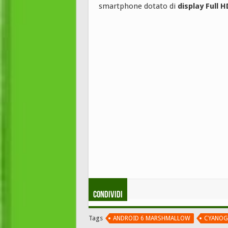
smartphone dotato di
display Full H
Condividi
Tags
ANDROID 6 MARSHMALLOW
CYANOG