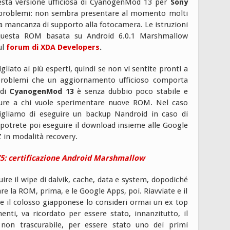
uesta versione ufficiosa di CyanogenMod 13 per
Sony
problemi: non sembra presentare al momento molti
a mancanza di supporto alla fotocamera. Le istruzioni
e questa ROM basata su Android 6.0.1 Marshmallow
ul
forum di XDA Developers
.
liato ai più esperti, quindi se non vi sentite pronti a
 problemi che un aggiornamento ufficioso comporta
 di
CyanogenMod 13
è senza dubbio poco stabile e
pure a chi vuole sperimentare nuove ROM. Nel caso
nsigliamo di eseguire un backup Nandroid in caso di
potrete poi eseguire il download insieme alle Google
Z in modalità recovery.
Z5: certificazione Android Marshmallow
ire il wipe di dalvik, cache, data e system, dopodiché
are la ROM, prima, e le Google Apps, poi. Riavviate e il
re il colosso giapponese lo consideri ormai un ex top
i, va ricordato per essere stato, innanzitutto, il
non trascurabile, per essere stato uno dei primi