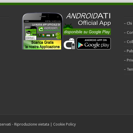
– Chi
– Con
– Col
– Pub
– Pri
– Ter
riservati - Riproduzione vietata |
Cookie Policy