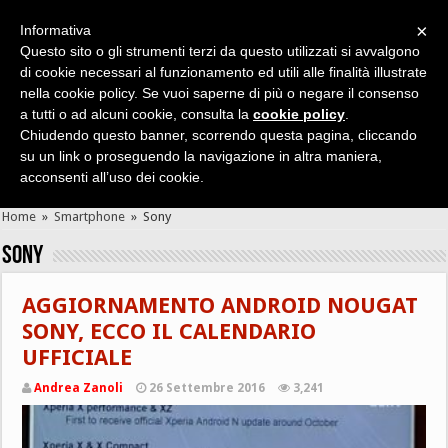
×
Informativa
Questo sito o gli strumenti terzi da questo utilizzati si avvalgono
di cookie necessari al funzionamento ed utili alle finalità illustrate
nella cookie policy. Se vuoi saperne di più o negare il consenso
Cerca velocemente news, recensioni, guide, app, giochi ...
a tutti o ad alcuni cookie, consulta la
cookie policy
.
Chiudendo questo banner, scorrendo questa pagina, cliccando
su un link o proseguendo la navigazione in altra maniera,
acconsenti all’uso dei cookie.
Home
»
Smartphone
»
Sony
Sony
AGGIORNAMENTO ANDROID NOUGAT
SONY, ECCO IL CALENDARIO
UFFICIALE
Andrea Zanoli
26 Settembre 2016
3,241