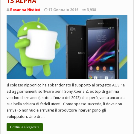
13 ALPHA
Rosanna Nisticò
17 Gennaio 2016
3,938
Il colosso nipponico ha abbandonato il supporto al progetto AOSP e
ad aggiornamenti software per il Sony Xperia Z, ex top di gamma
vecchio di tre anni (uscito all’inizio del 2013) che, però, vanta ancora la
sua bella schiera di fedeli utenti. Come spesso succede, lì dove non
arriva (o non vuole arrivare) il produttore intervengono gli
sviluppatori. Uno di …
Continua a leggere »