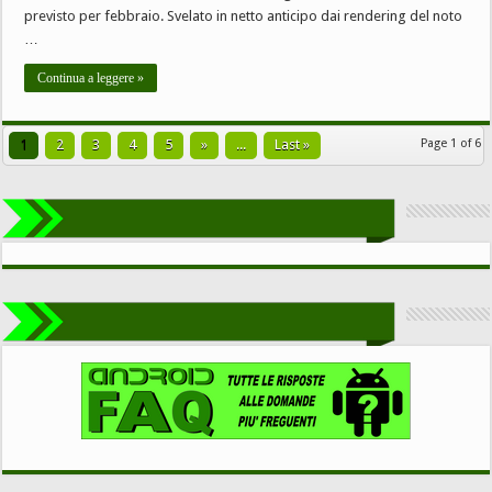
previsto per febbraio. Svelato in netto anticipo dai rendering del noto
…
Continua a leggere »
1
2
3
4
5
»
...
Last »
Page 1 of 6