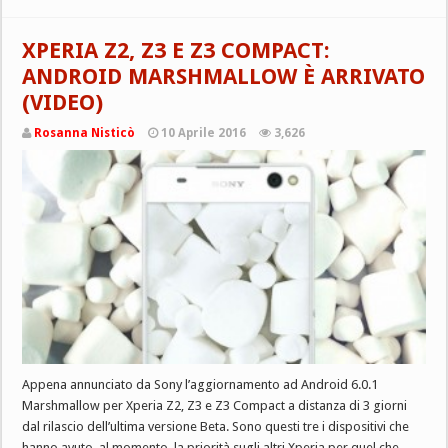
XPERIA Z2, Z3 E Z3 COMPACT:
ANDROID MARSHMALLOW È ARRIVATO
(VIDEO)
Rosanna Nisticò
10 Aprile 2016
3,626
Appena annunciato da Sony l’aggiornamento ad Android 6.0.1
Marshmallow per Xperia Z2, Z3 e Z3 Compact a distanza di 3 giorni
dal rilascio dell’ultima versione Beta. Sono questi tre i dispositivi che
hanno avuto, al momento, la priorità sugli altri Xperia per quel che