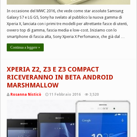
In occasione del MWC 2016, che vede come star assolute Samsung
Galaxy S7 e LG G5, Sony ha svelato al pubblico la nuova gamma di
Xperia X, lanciata con i primi tre modelli per altrettante fasce di utenti,
ovvero top di gamma, fascia media e low-cost. Iniziamo con lo
smartphone di fascia alta, Sony Xperia X Perfomance, che già dal …
Continua a leggere »
XPERIA Z2, Z3 E Z3 COMPACT
RICEVERANNO IN BETA ANDROID
MARSHMALLOW
Rosanna Nisticò
11 Febbraio 2016
3,520