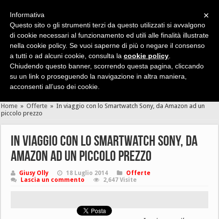
×
Informativa
Questo sito o gli strumenti terzi da questo utilizzati si avvalgono
di cookie necessari al funzionamento ed utili alle finalità illustrate
nella cookie policy. Se vuoi saperne di più o negare il consenso
Cerca velocemente news, recensioni, guide, app, giochi ...
a tutti o ad alcuni cookie, consulta la
cookie policy
.
Chiudendo questo banner, scorrendo questa pagina, cliccando
su un link o proseguendo la navigazione in altra maniera,
acconsenti all’uso dei cookie.
Home
»
Offerte
»
In viaggio con lo Smartwatch Sony, da Amazon ad un
piccolo prezzo
In viaggio con lo Smartwatch Sony, da
Amazon ad un piccolo prezzo
Giusy Olly
18 Luglio 2014
Offerte
Lascia un commento
2,647 Visite