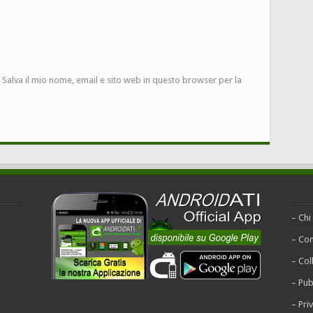
Salva il mio nome, email e sito web in questo browser per la
– Chi
– Con
– Col
– Pub
– Pri