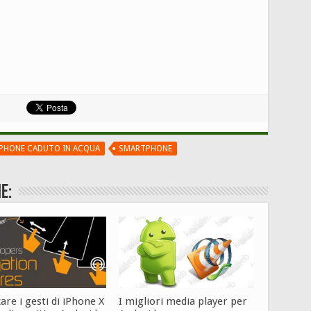
PHONE CADUTO IN ACQUA
SMARTPHONE
e:
zare i gesti di iPhone X
I migliori media player per