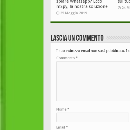
spiare Whatsapp? Ecco
sul tu
mSpy, la nostra soluzione
24 M
25 Maggio 2019
Lascia un commento
Il tuo indirizzo email non sarà pubblicato.
I 
Commento
*
Nome
*
Email
*