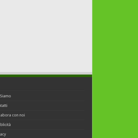
 Siamo
tatti
labora con noi
blicità
vacy