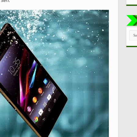
seri.
TUT
LE
CAT