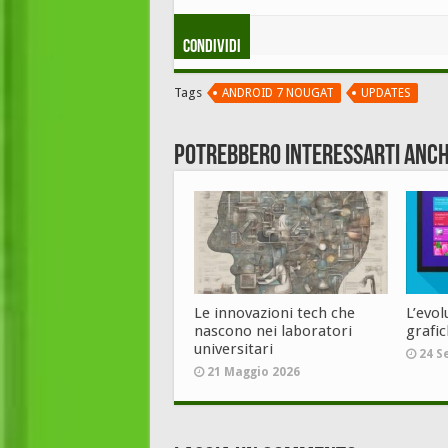
Condividi
Tags
ANDROID 7 NOUGAT
UPDATES
Potrebbero interessarti anch
Le innovazioni tech che
L’evol
nascono nei laboratori
grafi
universitari
24 S
21 Maggio 2026