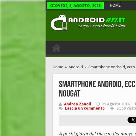
HOME
GIOVEDÌ, 6, AGOSTO, 2026
Home
»
Android
»
Smartphone Android, ecco la
Smartphone Android, ecco 
Nougat
Andrea Zanoli
25 Agosto 2016
Lascia un commento
3,560 Visit
A pochi giorni dal rilascio del nuovo