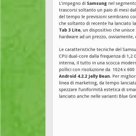
L’impegno di
Samsung
nel segmento 
trascorsi soltanto un paio di mesi dall
del tempo le previsioni sembrano co
che soltanto di recente ha lanciato l
Tab 3 Lite
, un dispositivo che unisc
hardware ad un prezzo, ovviamente, 
Le caratteristiche tecniche del Sams
CPU dual-core dalla frequenza di 1,2
interna, il tutto in una scocca moder
pollici con risoluzione da 1024 x 600 
Android 4.2.2 Jelly Bean
. Per miglio
linea di marketing, da tempo lanciat
spezzare l’uniformità estetica di sma
lanciato anche nelle varianti Blue G