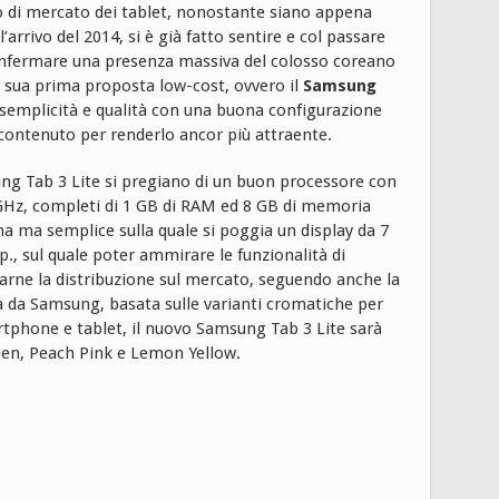
di mercato dei tablet, nonostante siano appena
’arrivo del 2014, si è già fatto sentire e col passare
nfermare una presenza massiva del colosso coreano
a sua prima proposta low-cost, ovvero il
Samsung
e semplicità e qualità con una buona configurazione
contenuto per renderlo ancor più attraente.
ung Tab 3 Lite si pregiano di un buon processore con
 GHz, completi di 1 GB di RAM ed 8 GB di memoria
na ma semplice sulla quale si poggia un display da 7
p., sul quale poter ammirare le funzionalità di
rarne la distribuzione sul mercato, seguendo anche la
a da Samsung, basata sulle varianti cromatiche per
rtphone e tablet, il nuovo Samsung Tab 3 Lite sarà
reen, Peach Pink e Lemon Yellow.