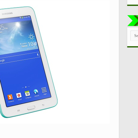
TUT
LE
CAT