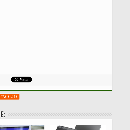
TAB 3 LITE
e: