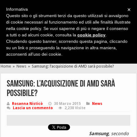
×
Informativa
Questo sito o gli strumenti terzi da questo utilizzati si avvalgono
di cookie necessari al funzionamento ed utili alle finalità illustrate
nella cookie policy. Se vuoi saperne di più o negare il consenso
Cerca velocemente news, recensioni, guide, app, giochi ...
a tutti o ad alcuni cookie, consulta la
cookie policy
.
Chiudendo questo banner, scorrendo questa pagina, cliccando
su un link o proseguendo la navigazione in altra maniera,
acconsenti all’uso dei cookie.
Home
»
News
»
Samsung: l’acquisizione di AMD sarà possibile?
Samsung: l’acquisizione di AMD sarà
possibile?
Rosanna Nisticò
30 Marzo 2015
News
Lascia un commento
2,238 Visite
Samsung
, secondo