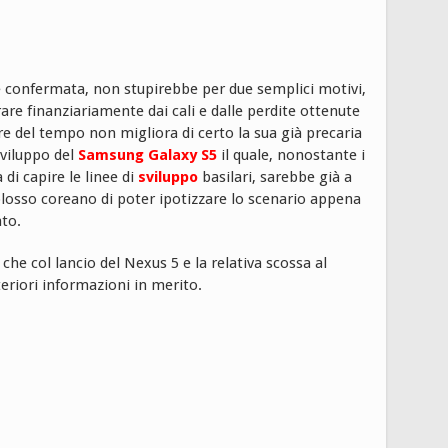
se confermata, non stupirebbe per due semplici motivi,
rare finanziariamente dai cali e dalle perdite ottenute
e del tempo non migliora di certo la sua già precaria
sviluppo del
Samsung Galaxy S5
il quale, nonostante i
i capire le linee di
sviluppo
basilari, sarebbe già a
losso coreano di poter ipotizzare lo scenario appena
ato.
he col lancio del Nexus 5 e la relativa scossa al
riori informazioni in merito.