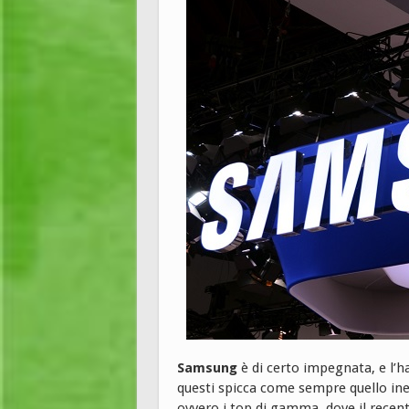
Samsung
è di certo impegnata, e l’ha
questi spicca come sempre quello iner
ovvero i top di gamma, dove il recen