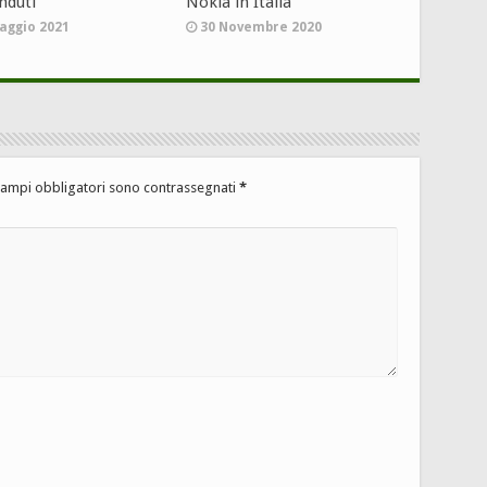
nduti
Nokia in Italia
aggio 2021
30 Novembre 2020
campi obbligatori sono contrassegnati
*