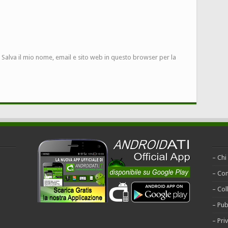
Salva il mio nome, email e sito web in questo browser per la
– Chi
– Con
– Col
– Pub
– Pri