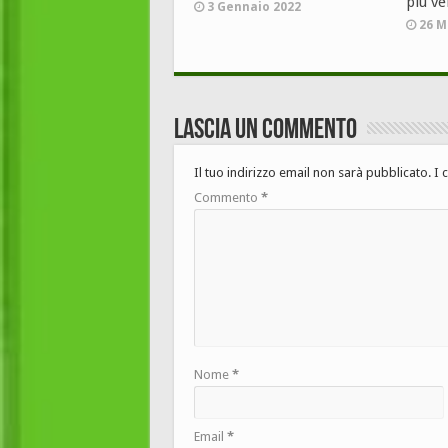
più ve
3 Gennaio 2022
26 M
Lascia un commento
Il tuo indirizzo email non sarà pubblicato.
I 
Commento
*
Nome
*
Email
*