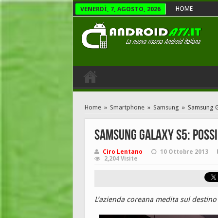
HOME
VENERDÌ, 7, AGOSTO, 2026
Home
»
Smartphone
»
Samsung
»
Samsung Gal
Samsung Galaxy S5: possib
Ciro Lentano
10 Ottobre 2013
2,204 Visite
L’azienda coreana medita sul destin