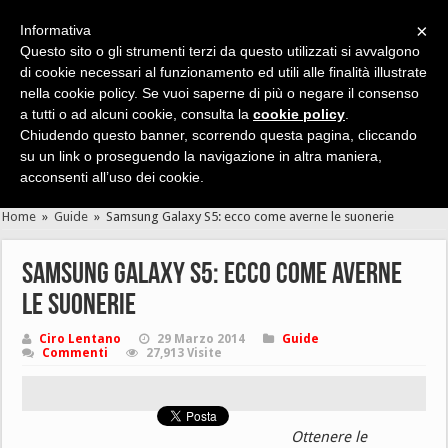
×
Informativa
Questo sito o gli strumenti terzi da questo utilizzati si avvalgono
di cookie necessari al funzionamento ed utili alle finalità illustrate
nella cookie policy. Se vuoi saperne di più o negare il consenso
Cerca velocemente news, recensioni, guide, app, giochi ...
a tutti o ad alcuni cookie, consulta la
cookie policy
.
Chiudendo questo banner, scorrendo questa pagina, cliccando
su un link o proseguendo la navigazione in altra maniera,
acconsenti all’uso dei cookie.
Home
»
Guide
»
Samsung Galaxy S5: ecco come averne le suonerie
Samsung Galaxy S5: ecco come averne
le suonerie
Ciro Lentano
29 Marzo 2014
Guide
Commenti
27,913 Visite
Ottenere le