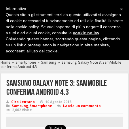
×
Informativa
Questo sito o gli strumenti terzi da questo utilizzati si avvalgono
di cookie necessari al funzionamento ed utili alle finalità illustrate
nella cookie policy. Se vuoi saperne di più o negare il consenso
Cerca velocemente news, recensioni, guide, app, giochi ...
a tutti o ad alcuni cookie, consulta la
cookie policy
.
Chiudendo questo banner, scorrendo questa pagina, cliccando
su un link o proseguendo la navigazione in altra maniera,
acconsenti all’uso dei cookie.
Home
»
Smartphone
»
Samsung
»
Samsung Galaxy Note 3: SamMobile
conferma Android 4.3
Samsung Galaxy Note 3: SamMobile
conferma Android 4.3
Ciro Lentano
10 Agosto 2013
Samsung
,
Smartphone
Lascia un commento
2,662 Visite