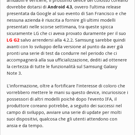
affidabili e veritiere, il prossimo device del colosso coreano
dovrebbe dotarsi di
Android 4.3
, ovvero l’ultima release
presentata da Google al suo evento di San Francisco e che
nessuna azienda è riuscita a fornire gli ultimi modelli
presentati nelle scorse settimana, tra queste spicca
sicuramente LG che ci aveva provato duramente per il suo
LG G2
salvo arrendersi alla 4.2.2. Samsung sarebbe quindi
avanti con lo sviluppo della versione al punto da aver già
pronti una serie di test da condurre nel periodo che ci
accompagnerà alla sua ufficializzazione, dediti ad ottenere
la certezza di tutte le funzionalità sul Samsung Galaxy
Note 3.
L’informazione, oltre a fortificare l’interesse di coloro che
vorrebbero mettere le mani su questo device, incuriosisce i
possessori di altri modelli poichè dopo l’evento IFA, il
produttore coreano potrebbe, a seguito dei successi nel
campo di sviluppo, avviare una serie di update per molti
suoi dispositivi, qualcosa che gli utenti attendono con
ansia e da tempo.