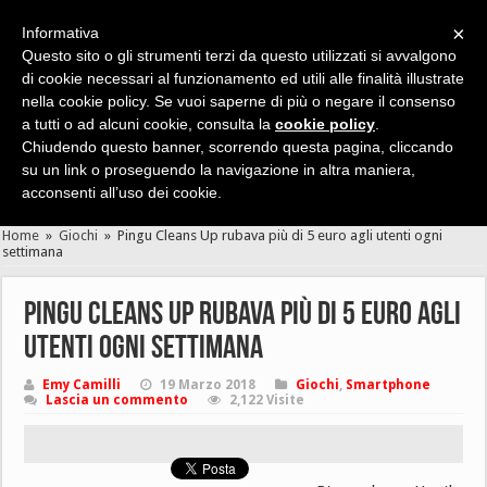
×
Informativa
Questo sito o gli strumenti terzi da questo utilizzati si avvalgono
di cookie necessari al funzionamento ed utili alle finalità illustrate
nella cookie policy. Se vuoi saperne di più o negare il consenso
Cerca velocemente news, recensioni, guide, app, giochi ...
a tutti o ad alcuni cookie, consulta la
cookie policy
.
Chiudendo questo banner, scorrendo questa pagina, cliccando
su un link o proseguendo la navigazione in altra maniera,
acconsenti all’uso dei cookie.
Home
»
Giochi
»
Pingu Cleans Up rubava più di 5 euro agli utenti ogni
settimana
Pingu Cleans Up rubava più di 5 euro agli
utenti ogni settimana
Emy Camilli
19 Marzo 2018
Giochi
,
Smartphone
Lascia un commento
2,122 Visite