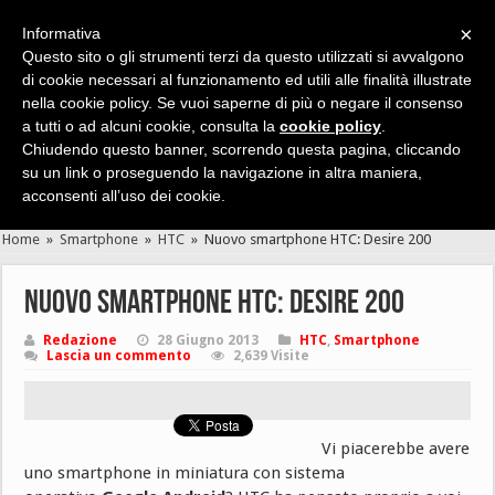
×
Informativa
Questo sito o gli strumenti terzi da questo utilizzati si avvalgono
di cookie necessari al funzionamento ed utili alle finalità illustrate
nella cookie policy. Se vuoi saperne di più o negare il consenso
Cerca velocemente news, recensioni, guide, app, giochi ...
a tutti o ad alcuni cookie, consulta la
cookie policy
.
Chiudendo questo banner, scorrendo questa pagina, cliccando
su un link o proseguendo la navigazione in altra maniera,
acconsenti all’uso dei cookie.
Home
»
Smartphone
»
HTC
»
Nuovo smartphone HTC: Desire 200
Nuovo smartphone HTC: Desire 200
Redazione
28 Giugno 2013
HTC
,
Smartphone
Lascia un commento
2,639 Visite
Vi piacerebbe avere
uno smartphone in miniatura con sistema