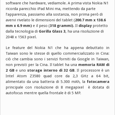
software che hardware, vediamole. A prima vista Nokia N1
ricorda parecchio iPad Mini ma, mettendo da parte
l’apparenza, passiamo alla sostanza, non prima però di
avervi rivelato le dimensioni del tablet (
200.7 mm x 138.6
mm x 6.9 mm)
e il peso (
318 grammi).
Il
display
protetto
dalla tecnologia di
Gorilla Glass 3
, ha una risoluzione di
2048 x 1563 pixel.
Le feature del Nokia N1 che ha appena debuttato in
Taiwan sono le stesse di quello commercializzato in Cina:
ciò che cambia sono i servizi forniti da Google in Taiwan,
non previsti per la Cina. Il tablet ha una
memoria RAM di
2 GB
e uno
storage interno di 32 GB
. Il processore è un
Intel Atom Z3580 quad core da 2,3 GHz a 64 bit,
alimentato da una batteria di 5.300 mAh, la
fotocamera
principale con risoluzione di 8 megapixel è dotata di
autofocus mentre quella frontale è di 5 MP.