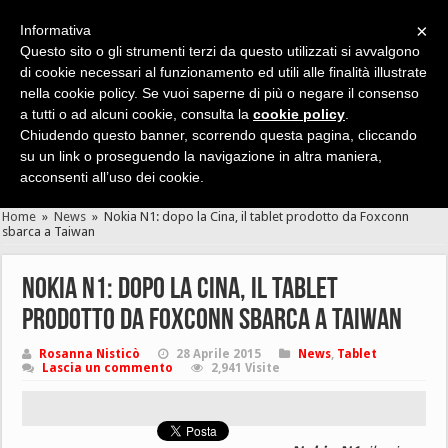
×
Informativa
Questo sito o gli strumenti terzi da questo utilizzati si avvalgono
di cookie necessari al funzionamento ed utili alle finalità illustrate
nella cookie policy. Se vuoi saperne di più o negare il consenso
Cerca velocemente news, recensioni, guide, app, giochi ...
a tutti o ad alcuni cookie, consulta la
cookie policy
.
Chiudendo questo banner, scorrendo questa pagina, cliccando
su un link o proseguendo la navigazione in altra maniera,
acconsenti all’uso dei cookie.
Home
»
News
»
Nokia N1: dopo la Cina, il tablet prodotto da Foxconn
sbarca a Taiwan
Nokia N1: dopo la Cina, il tablet
prodotto da Foxconn sbarca a Taiwan
Rosanna Nisticò
28 Aprile 2015
News
,
Tablet
Lascia un commento
2,941 Visite