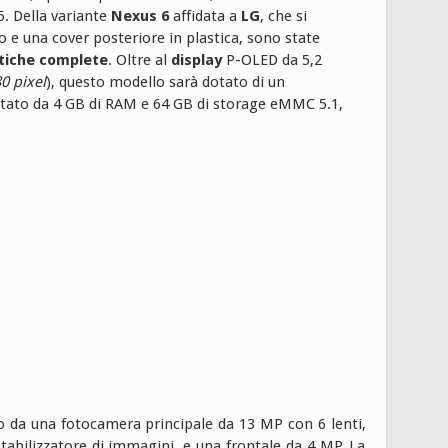
. Della variante
Nexus 6
affidata a
LG
, che si
 e una cover posteriore in plastica, sono state
tiche complete
. Oltre al
display
P-OLED da 5,2
0 pixel
), questo modello sarà dotato di un
ato da 4 GB di RAM e 64 GB di storage eMMC 5.1,
o da una fotocamera principale da 13 MP con 6 lenti,
stabilizzatore di immagini, e una frontale da 4 MP. La