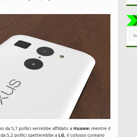
TUT
LE
CAT
 da 5,7 pollici verrebbe affidato a
Huawe
i mentre il
 da 5,2 pollici spetterebbe a
LG
, il colosso coreano