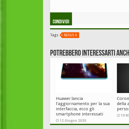
Condividi
Tags
NEXUS 6
Potrebbero interessarti anch
Huawei lancia
Corona
l’aggiornamento per la sua
della 
interfaccia, ecco gli
perso
smartphone interessati
19 M
12 Giugno 2020