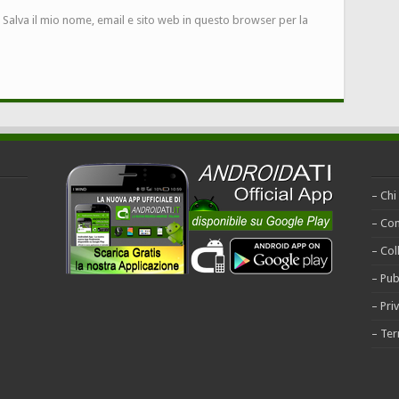
Salva il mio nome, email e sito web in questo browser per la
– Chi
– Con
– Col
– Pub
– Pri
– Ter