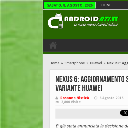
HOME
SABATO, 8, AGOSTO, 2026
Home
»
Smartphone
»
Huawei
»
Nexus 6: agg
Nexus 6: aggiornamento s
variante Huawei
Rosanna Nisticò
6 Agosto 2015
3,800 Visite
E’ già stata annunciata la decisione 