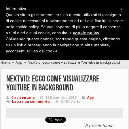
×
Informativa
Questo sito o gli strumenti terzi da questo utilizzati si avvalgono
di cookie necessari al funzionamento ed utili alle finalità illustrate
nella cookie policy. Se vuoi saperne di più o negare il consenso
Cerca velocemente news, recensioni, guide, app, giochi ...
a tutti o ad alcuni cookie, consulta la
cookie policy
.
Chiudendo questo banner, scorrendo questa pagina, cliccando
su un link o proseguendo la navigazione in altra maniera,
acconsenti all’uso dei cookie.
Home
»
App
»
NextVid: ecco come visualizzare YouTube in background
NextVid: ecco come visualizzare
YouTube in background
Ciro Lentano
16 Dicembre 2013
App
Lascia un commento
2,401 Visite
Vi presentiamo