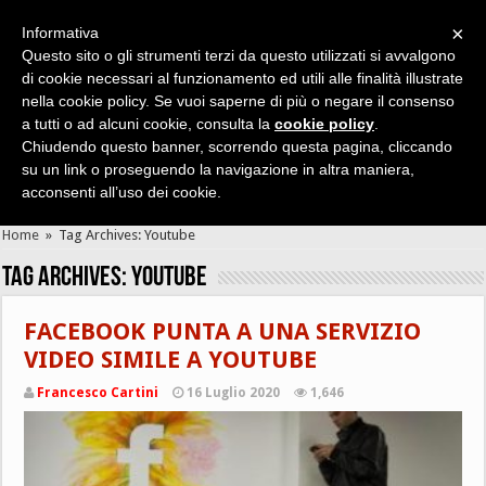
×
Informativa
Questo sito o gli strumenti terzi da questo utilizzati si avvalgono
di cookie necessari al funzionamento ed utili alle finalità illustrate
nella cookie policy. Se vuoi saperne di più o negare il consenso
Cerca velocemente news, recensioni, guide, app, giochi ...
a tutti o ad alcuni cookie, consulta la
cookie policy
.
Chiudendo questo banner, scorrendo questa pagina, cliccando
su un link o proseguendo la navigazione in altra maniera,
acconsenti all’uso dei cookie.
Home
»
Tag Archives: Youtube
Tag Archives:
Youtube
FACEBOOK PUNTA A UNA SERVIZIO
VIDEO SIMILE A YOUTUBE
Francesco Cartini
16 Luglio 2020
1,646