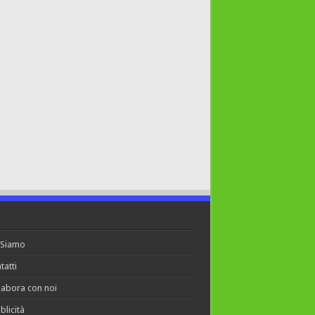
 Siamo
tatti
labora con noi
blicità