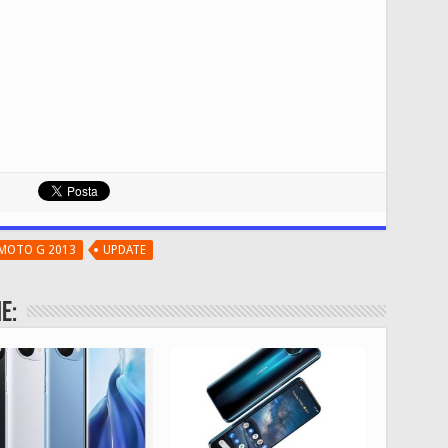
MOTO G 2013
UPDATE
e: