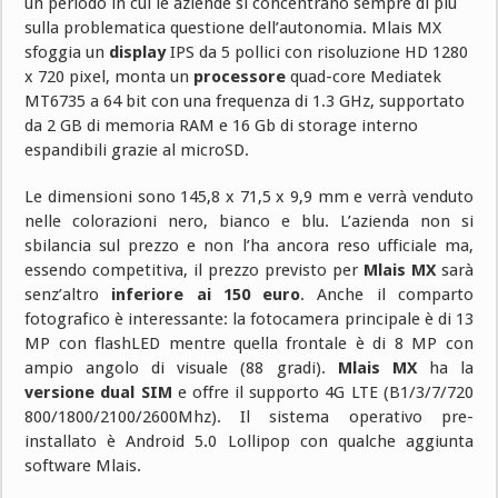
un periodo in cui le aziende si concentrano sempre di più
sulla problematica questione dell’autonomia. Mlais MX
sfoggia un
display
IPS da 5 pollici con risoluzione HD 1280
x 720 pixel, monta un
processore
quad-core Mediatek
MT6735 a 64 bit con una frequenza di 1.3 GHz, supportato
da 2 GB di memoria RAM e 16 Gb di storage interno
espandibili grazie al microSD.
Le dimensioni sono 145,8 x 71,5 x 9,9 mm e verrà venduto
nelle colorazioni nero, bianco e blu. L’azienda non si
sbilancia sul prezzo e non l’ha ancora reso ufficiale ma,
essendo competitiva, il prezzo previsto per
Mlais MX
sarà
senz’altro
inferiore ai 150 euro
. Anche il comparto
fotografico è interessante: la fotocamera principale è di 13
MP con flashLED mentre quella frontale è di 8 MP con
ampio angolo di visuale (88 gradi).
Mlais MX
ha la
versione dual SIM
e offre il supporto 4G LTE (B1/3/7/720
800/1800/2100/2600Mhz). Il sistema operativo pre-
installato è Android 5.0 Lollipop con qualche aggiunta
software Mlais.