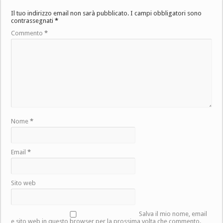
Il tuo indirizzo email non sarà pubblicato.
I campi obbligatori sono
contrassegnati
*
Commento
*
Nome
*
Email
*
Sito web
Salva il mio nome, email
e sito web in questo browser per la prossima volta che commento.