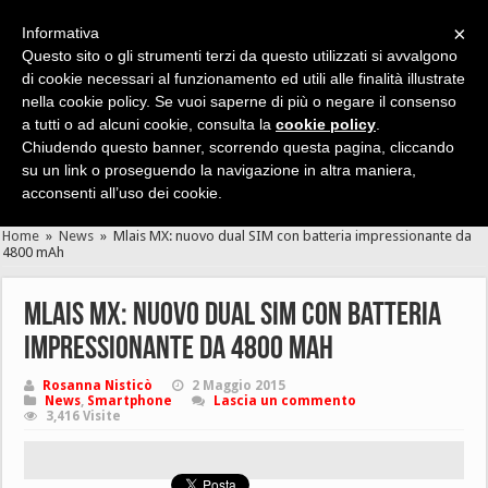
×
Informativa
Questo sito o gli strumenti terzi da questo utilizzati si avvalgono
di cookie necessari al funzionamento ed utili alle finalità illustrate
nella cookie policy. Se vuoi saperne di più o negare il consenso
Cerca velocemente news, recensioni, guide, app, giochi ...
a tutti o ad alcuni cookie, consulta la
cookie policy
.
Chiudendo questo banner, scorrendo questa pagina, cliccando
su un link o proseguendo la navigazione in altra maniera,
acconsenti all’uso dei cookie.
Home
»
News
»
Mlais MX: nuovo dual SIM con batteria impressionante da
4800 mAh
Mlais MX: nuovo dual SIM con batteria
impressionante da 4800 mAh
Rosanna Nisticò
2 Maggio 2015
News
,
Smartphone
Lascia un commento
3,416 Visite