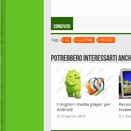
Condividi
Tags
LG
LG G PAD
PREZZO
Potrebbero interessarti anch
I migliori media player per
Recen
Android
Huawe
15 Aprile 2018
1 Ap