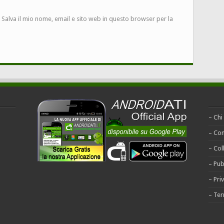
Salva il mio nome, email e sito web in questo browser per la
– Chi
– Con
– Col
– Pub
– Pri
– Ter