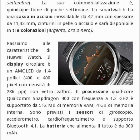
settembre
). La sua commercializzazione è,
quindi,questione di poche settimane. Lo smartwatch ha
una
cassa in acciaio
inossidabile da 42 mm con spessore
da 11,33 mm, cinturini in pelle o acciaio e sarà disponibile
in
tre colorazioni
(
argento, oro o nero
).
Passiamo alle
caratteristiche di
Huawei Watch. Il
display
circolare è
un AMOLED da 1.4
pollici (400 x 400
pixel con densità di
286 ppi) con vetro zaffiro. Il
processore
quad-core
Qualcomm Snapdragon 400 con frequenza a 1.2 GHz è
supportato da 512 MB di memoria RAM, 4 GB di memoria
interna. Sono previsti i
sensor
i di giroscopio,
accelerometro, cardiofrequenzimetro e supporto
Bluetooth 4.1. La
batteria
che alimenta il tutto è da 300
mAh.