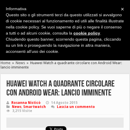
×
Informativa
Questo sito o gli strumenti terzi da questo utilizzati si avvalgono
di cookie necessari al funzionamento ed utili alle finalità illustrate
nella cookie policy. Se vuoi saperne di più o negare il consenso
Cerca velocemente news, recensioni, guide, app, giochi ...
a tutti o ad alcuni cookie, consulta la
cookie policy
.
Chiudendo questo banner, scorrendo questa pagina, cliccando
su un link o proseguendo la navigazione in altra maniera,
acconsenti all’uso dei cookie.
Home
»
News
»
Huawei Watch a quadrante circolare con Android Wear:
lancio imminente
Huawei Watch a quadrante circolare
con Android Wear: lancio imminente
Rosanna Nisticò
14 Agosto 2015
News
,
Smartwatch
Lascia un commento
3,215 Visite