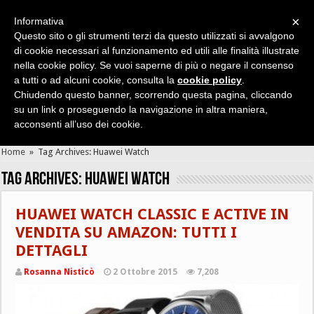
×
Informativa
Questo sito o gli strumenti terzi da questo utilizzati si avvalgono
di cookie necessari al funzionamento ed utili alle finalità illustrate
nella cookie policy. Se vuoi saperne di più o negare il consenso
Cerca velocemente news, recensioni, guide, app, giochi ...
a tutti o ad alcuni cookie, consulta la
cookie policy
.
Chiudendo questo banner, scorrendo questa pagina, cliccando
su un link o proseguendo la navigazione in altra maniera,
acconsenti all’uso dei cookie.
Home
»
Tag Archives: Huawei Watch
Tag Archives:
Huawei Watch
HUAWEI WATCH CLASSIC E ACTIVE IN
VENDITA SU AMAZON: TUTTI I
DETTAGLI
Rosanna Nisticò
2 Ottobre 2015
7,208