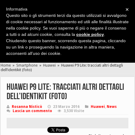
×
Informativa
Questo sito o gli strumenti terzi da questo utilizzati si avvalgono
di cookie necessari al funzionamento ed utili alle finalità illustrate
nella cookie policy. Se vuoi saperne di più o negare il consenso
Cerca velocemente news, recensioni, guide, app, giochi ...
a tutti o ad alcuni cookie, consulta la
cookie policy
.
Chiudendo questo banner, scorrendo questa pagina, cliccando
su un link o proseguendo la navigazione in altra maniera,
acconsenti all’uso dei cookie.
Home
»
Smartphone
»
Huawei
»
Huawei P9 Lite: tracciati altri dettagli
dell’identikit (foto)
Huawei P9 Lite: tracciati altri dettagli
dell’identikit (foto)
Rosanna Nisticò
23 Marzo 2016
Huawei
,
News
Lascia un commento
3,530 Visite