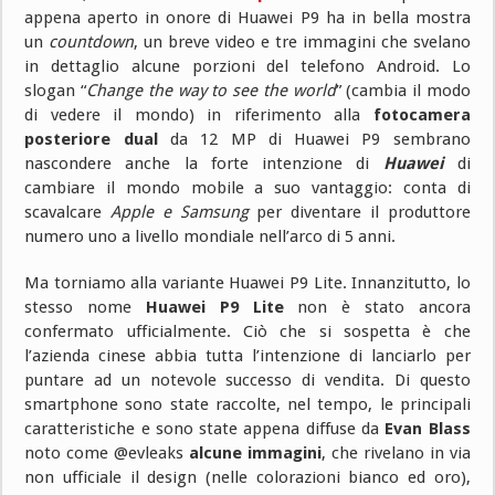
appena aperto in onore di Huawei P9 ha in bella mostra
un
countdown
, un breve video e tre immagini che svelano
in dettaglio alcune porzioni del telefono Android. Lo
slogan “
Change the way to see the world
” (cambia il modo
di vedere il mondo) in riferimento alla
fotocamera
posteriore dual
da 12 MP di Huawei P9 sembrano
nascondere anche la forte intenzione di
Huawei
di
cambiare il mondo mobile a suo vantaggio: conta di
scavalcare
Apple e Samsung
per diventare il produttore
numero uno a livello mondiale nell’arco di 5 anni.
Ma torniamo alla variante Huawei P9 Lite. Innanzitutto, lo
stesso nome
Huawei P9 Lite
non è stato ancora
confermato ufficialmente. Ciò che si sospetta è che
l’azienda cinese abbia tutta l’intenzione di lanciarlo per
puntare ad un notevole successo di vendita. Di questo
smartphone sono state raccolte, nel tempo, le principali
caratteristiche e sono state appena diffuse da
Evan Blass
noto come @evleaks
alcune immagini
, che rivelano in via
non ufficiale il design (nelle colorazioni bianco ed oro),