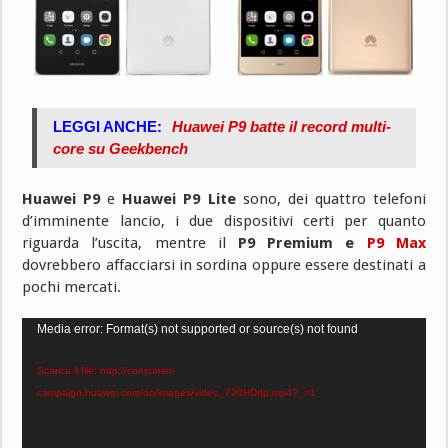
LEGGI ANCHE:
Huawei P9 batte il record multi-
core su Geekbench
Huawei P9
e
Huawei P9 Lite
sono, dei quattro telefoni
d’imminente lancio, i due dispositivi certi per quanto
riguarda l’uscita, mentre il
P9 Premium e
P9 Max
dovrebbero affacciarsi in sordina oppure essere destinati a
pochi mercati.
Video
Media error: Format(s) not supported or source(s) not found
Player
Scarica il file: http://consumer-
campaign.huawei.com/oo/images/video_720HDdp.mp4?_=1