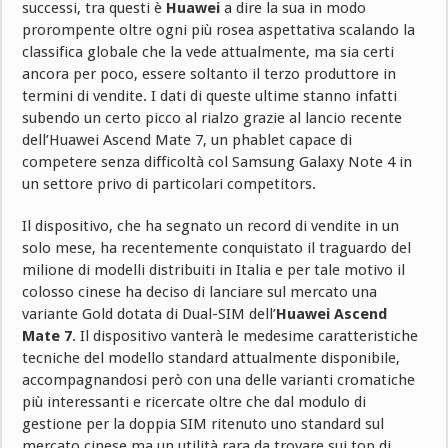
successi, tra questi è
Huawei
a dire la sua in modo
prorompente oltre ogni più rosea aspettativa scalando la
classifica globale che la vede attualmente, ma sia certi
ancora per poco, essere soltanto il terzo produttore in
termini di vendite. I dati di queste ultime stanno infatti
subendo un certo picco al rialzo grazie al lancio recente
dell’Huawei Ascend Mate 7, un phablet capace di
competere senza difficoltà col Samsung Galaxy Note 4 in
un settore privo di particolari competitors.
Il dispositivo, che ha segnato un record di vendite in un
solo mese, ha recentemente conquistato il traguardo del
milione di modelli distribuiti in Italia e per tale motivo il
colosso cinese ha deciso di lanciare sul mercato una
variante Gold dotata di Dual-SIM dell’
Huawei Ascend
Mate 7
. Il dispositivo vanterà le medesime caratteristiche
tecniche del modello standard attualmente disponibile,
accompagnandosi però con una delle varianti cromatiche
più interessanti e ricercate oltre che dal modulo di
gestione per la doppia SIM ritenuto uno standard sul
mercato cinese ma un utilità rara da trovare sui top di