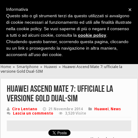
×
Informativa
Questo sito o gli strumenti terzi da questo utilizzati si avvalgono
di cookie necessari al funzionamento ed utili alle finalità illustrate
nella cookie policy. Se vuoi saperne di più o negare il consenso
Cerca velocemente news, recensioni, guide, app, giochi ...
a tutti o ad alcuni cookie, consulta la
cookie policy
.
Chiudendo questo banner, scorrendo questa pagina, cliccando
su un link o proseguendo la navigazione in altra maniera,
acconsenti all’uso dei cookie.
Home
»
Smartphone
»
Huawei
»
Huawei Ascend Mate 7: ufficiale la
versione Gold Dual-SIM
Huawei Ascend Mate 7: ufficiale la
versione Gold Dual-SIM
Ciro Lentano
21 Novembre 2014
Huawei
,
News
Lascia un commento
3,520 Visite