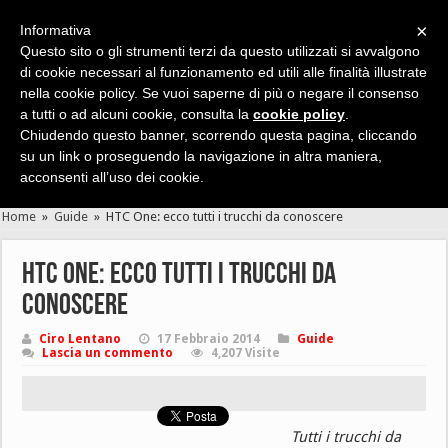
×
Informativa
Questo sito o gli strumenti terzi da questo utilizzati si avvalgono
di cookie necessari al funzionamento ed utili alle finalità illustrate
nella cookie policy. Se vuoi saperne di più o negare il consenso
Cerca velocemente news, recensioni, guide, app, giochi ...
a tutti o ad alcuni cookie, consulta la
cookie policy
.
Chiudendo questo banner, scorrendo questa pagina, cliccando
su un link o proseguendo la navigazione in altra maniera,
acconsenti all’uso dei cookie.
Home
»
Guide
»
HTC One: ecco tutti i trucchi da conoscere
HTC One: ecco tutti i trucchi da
conoscere
Ciro Lentano
17 Febbraio 2014
Guide
Lascia un commento
4,207 Visite
Tutti i trucchi da