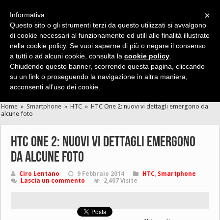
×
Informativa
Questo sito o gli strumenti terzi da questo utilizzati si avvalgono
di cookie necessari al funzionamento ed utili alle finalità illustrate
nella cookie policy. Se vuoi saperne di più o negare il consenso
Cerca velocemente news, recensioni, guide, app, giochi ...
a tutti o ad alcuni cookie, consulta la
cookie policy
.
Chiudendo questo banner, scorrendo questa pagina, cliccando
su un link o proseguendo la navigazione in altra maniera,
acconsenti all’uso dei cookie.
Home
»
Smartphone
»
HTC
»
HTC One 2: nuovi vi dettagli emergono da
alcune foto
HTC One 2: nuovi vi dettagli emergono
da alcune foto
Ciro Lentano
9 Febbraio 2014
HTC
,
Smartphone
Lascia un commento
2,407 Visite