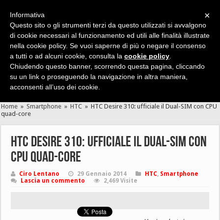
×
Informativa
Questo sito o gli strumenti terzi da questo utilizzati si avvalgono
di cookie necessari al funzionamento ed utili alle finalità illustrate
nella cookie policy. Se vuoi saperne di più o negare il consenso
Cerca velocemente news, recensioni, guide, app, giochi ...
a tutti o ad alcuni cookie, consulta la
cookie policy
.
Chiudendo questo banner, scorrendo questa pagina, cliccando
su un link o proseguendo la navigazione in altra maniera,
acconsenti all’uso dei cookie.
Home
»
Smartphone
»
HTC
»
HTC Desire 310: ufficiale il Dual-SIM con CPU
quad-core
HTC Desire 310: ufficiale il Dual-SIM con
CPU quad-core
Ciro Lentano
29 Gennaio 2014
HTC
,
Smartphone
Lascia un commento
2,469 Visite