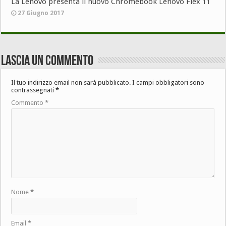
La Lenovo presenta il nuovo Chromebook Lenovo Flex 11
27 Giugno 2017
Lascia un commento
Il tuo indirizzo email non sarà pubblicato.
I campi obbligatori sono
contrassegnati
*
Commento
*
Nome
*
Email
*