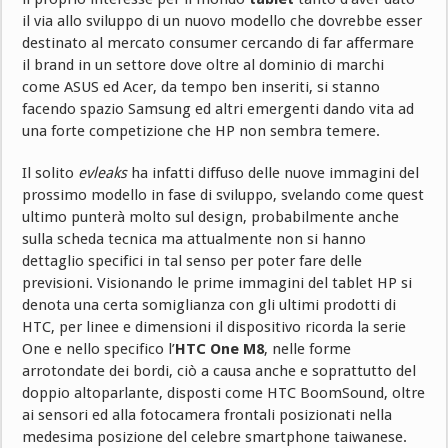
il via allo sviluppo di un nuovo modello che dovrebbe esser
destinato al mercato consumer cercando di far affermare
il brand in un settore dove oltre al dominio di marchi
come ASUS ed Acer, da tempo ben inseriti, si stanno
facendo spazio Samsung ed altri emergenti dando vita ad
una forte competizione che HP non sembra temere.
Il solito
evleaks
ha infatti diffuso delle nuove immagini del
prossimo modello in fase di sviluppo, svelando come quest
ultimo punterà molto sul design, probabilmente anche
sulla scheda tecnica ma attualmente non si hanno
dettaglio specifici in tal senso per poter fare delle
previsioni. Visionando le prime immagini del tablet HP si
denota una certa somiglianza con gli ultimi prodotti di
HTC, per linee e dimensioni il dispositivo ricorda la serie
One e nello specifico l’
HTC One M8
, nelle forme
arrotondate dei bordi, ciò a causa anche e soprattutto del
doppio altoparlante, disposti come HTC BoomSound, oltre
ai sensori ed alla fotocamera frontali posizionati nella
medesima posizione del celebre smartphone taiwanese.