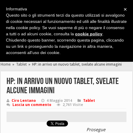
×
Informativa
Questo sito o gli strumenti terzi da questo utilizzati si avvalgono
di cookie necessari al funzionamento ed utili alle finalità illustrate
nella cookie policy. Se vuoi saperne di più o negare il consenso
Cerca velocemente news, recensioni, guide, app, giochi ...
a tutti o ad alcuni cookie, consulta la
cookie policy
.
Chiudendo questo banner, scorrendo questa pagina, cliccando
su un link o proseguendo la navigazione in altra maniera,
acconsenti all’uso dei cookie.
Home
»
Tablet
»
HP: in arrivo un nuovo tablet, svelate alcune immagini
HP: in arrivo un nuovo tablet, svelate
alcune immagini
Ciro Lentano
4 Maggio 2014
Tablet
Lascia un commento
2,761 Visite
Prosegue