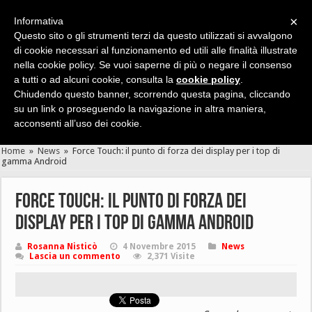
×
Informativa
Questo sito o gli strumenti terzi da questo utilizzati si avvalgono
di cookie necessari al funzionamento ed utili alle finalità illustrate
nella cookie policy. Se vuoi saperne di più o negare il consenso
Cerca velocemente news, recensioni, guide, app, giochi ...
a tutti o ad alcuni cookie, consulta la
cookie policy
.
Chiudendo questo banner, scorrendo questa pagina, cliccando
su un link o proseguendo la navigazione in altra maniera,
acconsenti all’uso dei cookie.
Home
»
News
»
Force Touch: il punto di forza dei display per i top di
gamma Android
Force Touch: il punto di forza dei
display per i top di gamma Android
Rosanna Nisticò
4 Novembre 2015
News
Lascia un commento
2,371 Visite