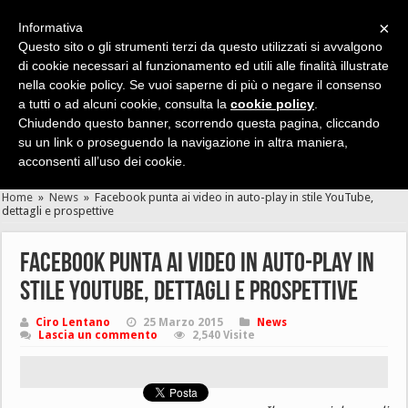
×
Informativa
Questo sito o gli strumenti terzi da questo utilizzati si avvalgono
di cookie necessari al funzionamento ed utili alle finalità illustrate
nella cookie policy. Se vuoi saperne di più o negare il consenso
Cerca velocemente news, recensioni, guide, app, giochi ...
a tutti o ad alcuni cookie, consulta la
cookie policy
.
Chiudendo questo banner, scorrendo questa pagina, cliccando
su un link o proseguendo la navigazione in altra maniera,
acconsenti all’uso dei cookie.
Home
»
News
»
Facebook punta ai video in auto-play in stile YouTube,
dettagli e prospettive
Facebook punta ai video in auto-play in
stile YouTube, dettagli e prospettive
Ciro Lentano
25 Marzo 2015
News
Lascia un commento
2,540 Visite