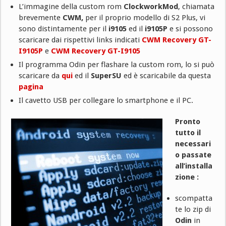
L’immagine della custom rom
ClockworkMod
, chiamata
brevemente
CWM,
per il proprio modello di S2 Plus, vi
sono distintamente per il
i9105
ed il
i9105P
e si possono
scaricare dai rispettivi links indicati
CWM Recovery GT-
I9105P
e
CWM Recovery GT-I9105
Il programma Odin per flashare la custom rom, lo si può
scaricare da
qui
ed il
SuperSU
ed è scaricabile da questa
pagina
Il cavetto USB per collegare lo smartphone e il PC.
Pronto
tutto il
necessari
o passate
all’installa
zione :
scompatta
te lo zip di
Odin
in