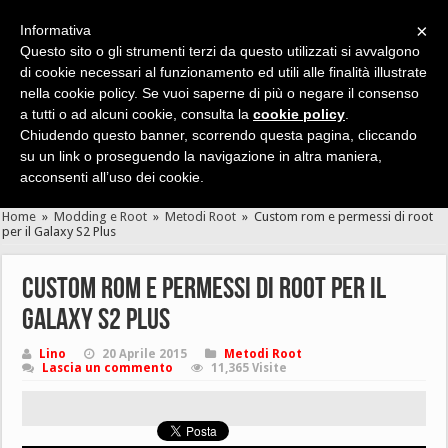
×
Informativa
Questo sito o gli strumenti terzi da questo utilizzati si avvalgono
di cookie necessari al funzionamento ed utili alle finalità illustrate
nella cookie policy. Se vuoi saperne di più o negare il consenso
Cerca velocemente news, recensioni, guide, app, giochi ...
a tutti o ad alcuni cookie, consulta la
cookie policy
.
Chiudendo questo banner, scorrendo questa pagina, cliccando
su un link o proseguendo la navigazione in altra maniera,
acconsenti all’uso dei cookie.
Home
»
Modding e Root
»
Metodi Root
»
Custom rom e permessi di root
per il Galaxy S2 Plus
Custom rom e permessi di root per il
Galaxy S2 Plus
Lino
20 Aprile 2015
Metodi Root
Lascia un commento
11,365 Visite