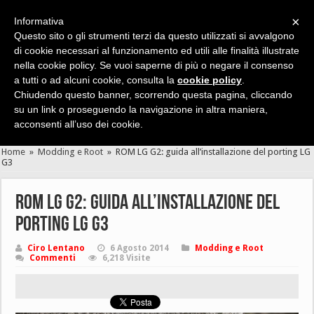
×
Informativa
Questo sito o gli strumenti terzi da questo utilizzati si avvalgono
di cookie necessari al funzionamento ed utili alle finalità illustrate
nella cookie policy. Se vuoi saperne di più o negare il consenso
Cerca velocemente news, recensioni, guide, app, giochi ...
a tutti o ad alcuni cookie, consulta la
cookie policy
.
Chiudendo questo banner, scorrendo questa pagina, cliccando
su un link o proseguendo la navigazione in altra maniera,
acconsenti all’uso dei cookie.
Home
»
Modding e Root
»
ROM LG G2: guida all’installazione del porting LG
G3
ROM LG G2: guida all’installazione del
porting LG G3
Ciro Lentano
6 Agosto 2014
Modding e Root
Commenti
6,218 Visite