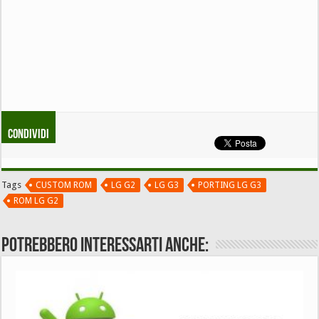
Condividi
Tags
CUSTOM ROM
LG G2
LG G3
PORTING LG G3
ROM LG G2
Potrebbero interessarti anche: