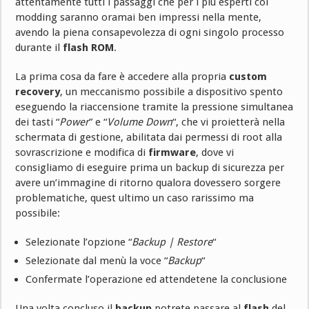
attentamente tutti i passaggi che per i più esperti col
modding saranno oramai ben impressi nella mente,
avendo la piena consapevolezza di ogni singolo processo
durante il
flash ROM
.
La prima cosa da fare è accedere alla propria
custom
recovery
, un meccanismo possibile a dispositivo spento
eseguendo la riaccensione tramite la pressione simultanea
dei tasti “
Power
” e “
Volume Down
“, che vi proietterà nella
schermata di gestione, abilitata dai permessi di root alla
sovrascrizione e modifica di
firmware
, dove vi
consigliamo di eseguire prima un backup di sicurezza per
avere un’immagine di ritorno qualora dovessero sorgere
problematiche, quest ultimo un caso rarissimo ma
possibile:
Selezionate l’opzione “
Backup | Restore
“
Selezionate dal menù la voce “
Backup
“
Confermate l’operazione ed attendetene la conclusione
Una volta concluso il
backup
potrete passare al
flash
del