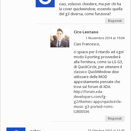
ciao, voleovo chiedere, ma per chi ha
la cover quickwindow, essendo quella
del g3 diversa, come funziona?
Rispondi
Ciro Lentano
1 Novembre 2014 at 19:04
Ciao Francesco,
ci spiace per il ritardo ad ogni
modo il porting provvederà
alla fornitura, come su LG G3,
di QuickCircle, per ottenere il
classico QuickWindow devi
utilizzare delle MOD
appositamente pensate che
trovi sul forum di XDA.
http://forum.xda-
developers.com/lg-
g2/themes-apps/quickcircle-
music-g3-ported-roms-
t2800536
Rispondi
23 Ottobre 2014 at 11:43