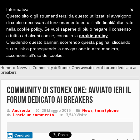
×
Informativa
Questo sito o gli strumenti terzi da questo utilizzati si avvalgono
di cookie necessari al funzionamento ed utili alle finalità illustrate
nella cookie policy. Se vuoi saperne di più o negare il consenso
Cerca velocemente news, recensioni, guide, app, giochi ...
a tutti o ad alcuni cookie, consulta la
cookie policy
.
Chiudendo questo banner, scorrendo questa pagina, cliccando
su un link o proseguendo la navigazione in altra maniera,
acconsenti all’uso dei cookie.
Home
»
News
»
Community di Stonex One: avviato ieri il forum dedicato ai
breakers
Community di Stonex One: avviato ieri il
forum dedicato ai breakers
Androida
20 Maggio 2015
News
,
Smartphone
Lascia un commento
3,549 Visite
Condividi